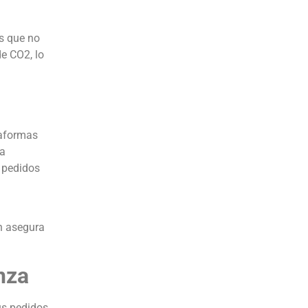
s que no
e CO2, lo
taformas
la
 pedidos
én asegura
nza
us pedidos