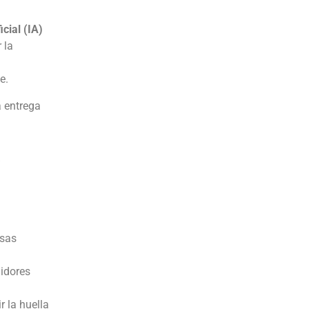
icial (IA)
 la
e.
a entrega
a
esas
midores
r la huella