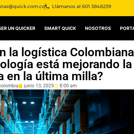
ntas@quick.com.co
Llámanos al 601 3848239
SER UN QUICKER
SMART QUICK
NOSOTROS
PORTA
en la logística Colombiana
ología está mejorando la
a en la última milla?
colombia
junio 13, 2025
8:00 am