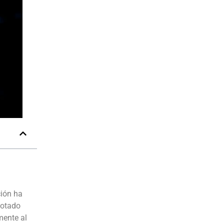
ción ha
notado
mente al