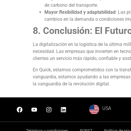
de carbono del transporte.
Mayor flexibilidad y adaptabilidad
: Las p
cambios en la demanda o condiciones imp
8. Conclusión: El Futuro
La digitalización en la logística de la última m
necesidad. Las empresas que invierten en tecno
clientes un servicio más rápido, confiable y sost
En Quick, estamos comprometidos con la transfo
vanguardia, estamos ayudando a las empresas c
la vanguardia de la revolución digital.
USA
Términos y condiciones
PQRST
Política de pri