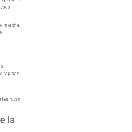
resas
la marcha.
a
de
s rápidas
,
 las rutas
e la