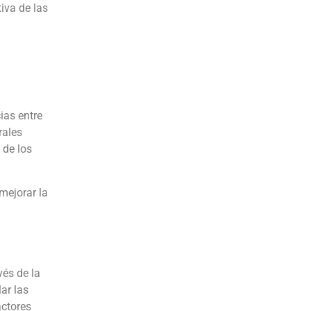
tiva de las
ias entre
rales
 de los
mejorar la
vés de la
ar las
actores