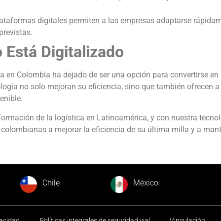
lataformas digitales permiten a las empresas adaptarse rápida
revistas.
 Está Digitalizado
illa en Colombia ha dejado de ser una opción para convertirse en
logía no solo mejoran su eficiencia, sino que también ofrecen a
enible.
rmación de la logística en Latinoamérica, y con nuestra tecno
olombianas a mejorar la eficiencia de su última milla y a man
Chile
México
vacidad
Políticas integrales de seguridad vial
Vinculación