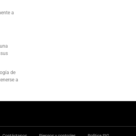
mente a
 una
 sus
logía de
tenerse a
Contáctanos
Riesgos y controles
Política SIG