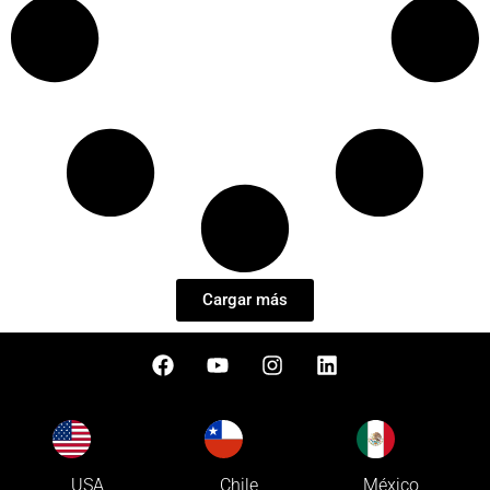
Cargar más
USA
Chile
México