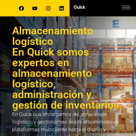
Almacenamiento
logístico
En Quick somos
expertos en
almacenamiento
logístico,
administración y
gestión de inventarios.
En Quick nos encargamos del almacenaje
logístico, y gestionamos desde el suministro de
plataformas multicliente hasta el diseño y