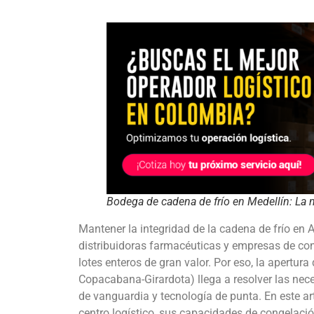
Bodega de cadena de frío en Medellín: La n
Mantener la integridad de la cadena de frío en 
distribuidoras farmacéuticas y empresas de co
lotes enteros de gran valor. Por eso, la apertu
Copacabana-Girardota) llega a resolver las ne
de vanguardia y tecnología de punta. En este ar
centro logístico, sus capacidades de congelació