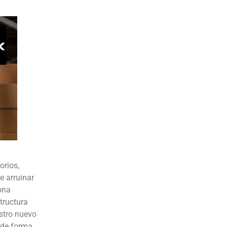
orios,
e arruinar
ona
tructura
estro nuevo
n de forma