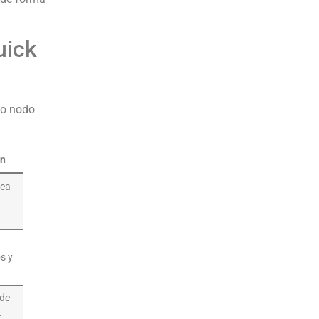
uick
vo nodo
ón
ica
s y
 de
.