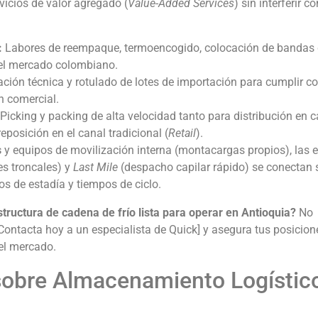
rvicios de valor agregado (
Value-Added Services
) sin interferir co
:
Labores de reempaque, termoencogido, colocación de bandas
 el mercado colombiano.
ión técnica y rotulado de lotes de importación para cumplir co
n comercial.
Picking y packing de alta velocidad tanto para distribución en 
eposición en el canal tradicional (
Retail
).
s
y equipos de movilización interna (montacargas propios), las 
s troncales) y
Last Mile
(despacho capilar rápido) se conectan 
os de estadía y tiempos de ciclo.
tructura de cadena de frío lista para operar en Antioquia?
No
[Contacta hoy a un especialista de Quick] y asegura tus posicion
el mercado.
sobre Almacenamiento Logístic