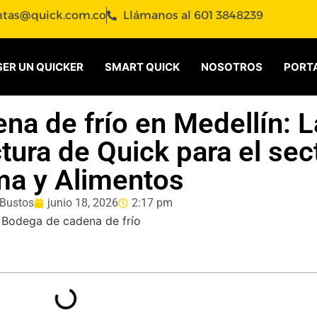
ntas@quick.com.co
Llámanos al 601 3848239
SER UN QUICKER
SMART QUICK
NOSOTROS
PORTA
na de frío en Medellín: L
tura de Quick para el sec
ma y Alimentos
 Bustos
junio 18, 2026
2:17 pm