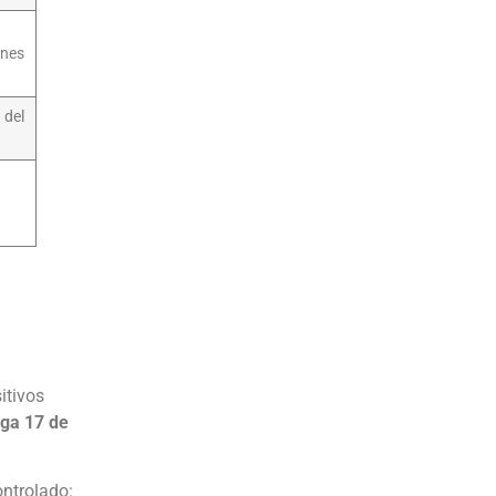
ones
 del
itivos
ga 17 de
ontrolado: