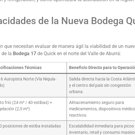
cidades de la Nueva Bodega Q
in
que necesitan evaluar de manera ágil la viabilidad de un nue
l de la
Bodega 17
de Quick en el norte del Valle de Aburrá:
cificaciones Técnicas
Beneficio Directo para tu Operaci
6 Autopista Norte (Vía Niquía-
Salida directa hacia la Costa Atlánt
lo)
y el centro del país sin congestión
urbana.
to frío (24 m² / 40 estibas) +
Almacenamiento seguro para
elación (2,5 m²)
medicamentos, dispositivos médico
reactivos.
0 posiciones de estiba instaladas
Escalabilidad inmediata para picos
inventario, retail y consumo masivo