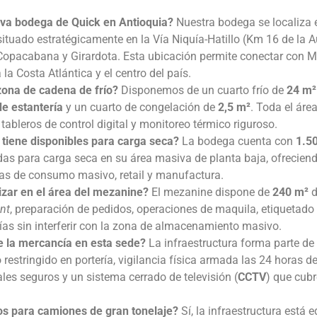
va bodega de Quick en Antioquia?
Nuestra bodega se localiza e
 situado estratégicamente en la Vía Niquía-Hatillo (Km 16 de la 
de Copacabana y Girardota. Esta ubicación permite conectar con M
 la Costa Atlántica y el centro del país.
zona de cadena de frío?
Disponemos de un cuarto frío de
24 m²
de estantería
y un cuarto de congelación de
2,5 m²
. Toda el áre
tableros de control digital y monitoreo térmico riguroso.
tiene disponibles para carga seca?
La bodega cuenta con
1.5
das para carga seca en su área masiva de planta baja, ofrecien
ias de consumo masivo, retail y manufactura.
izar en el área del mezanine?
El mezanine dispone de
240 m²
d
ent
, preparación de pedidos, operaciones de maquila, etiquetado 
s sin interferir con la zona de almacenamiento masivo.
e la mercancía en esta sede?
La infraestructura forma parte de
estringido en portería, vigilancia física armada las 24 horas del
ales seguros y un sistema cerrado de televisión (
CCTV
) que cub
s para camiones de gran tonelaje?
Sí, la infraestructura está 