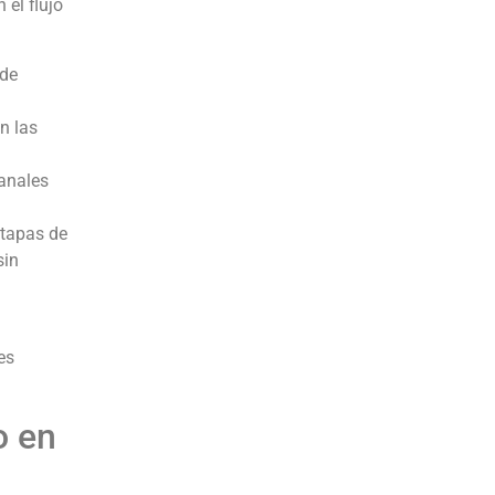
n el flujo
 de
n las
canales
etapas de
sin
es
o en