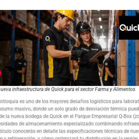
ueva infraestructura de Quick para el sector Farma y Alimentos
Antioquia es uno de los mayores desafíos logísticos para laborat
nsumo masivo, donde un solo grado de desviación térmica pued
ra de la nueva bodega de Quick en el Parque Empresarial Q-Box (z
cesidades de almacenamiento especializado combinando infraes
tículo conocerás en detalle las especificaciones técnicas de nu
n y refrigeración, y cómo optimizará tu distribución en la regió