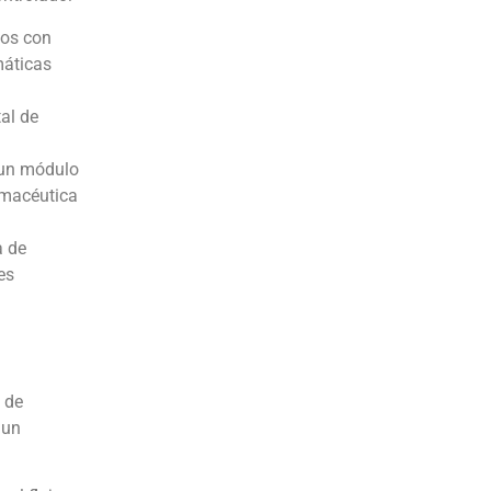
dos con
máticas
al de
 un módulo
rmacéutica
a de
es
 de
 un