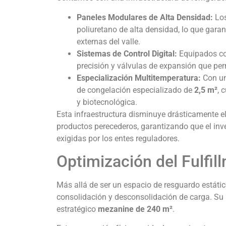
Paneles Modulares de Alta Densidad:
Los
poliuretano de alta densidad, lo que gara
externas del valle.
Sistemas de Control Digital:
Equipados con
precisión y válvulas de expansión que per
Especialización Multitemperatura:
Con un
de congelación especializado de
2,5 m²
, 
y biotecnológica.
Esta infraestructura disminuye drásticamente e
productos perecederos, garantizando que el inv
exigidas por los entes reguladores.
Optimización del Fulfil
Más allá de ser un espacio de resguardo estát
consolidación y desconsolidación de carga. S
estratégico
mezanine de 240 m²
.