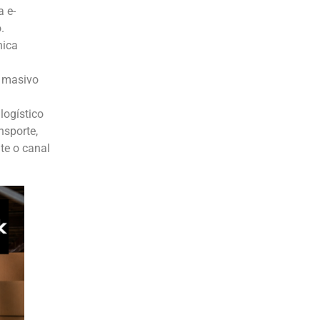
a e-
.
nica
o masivo
logístico
nsporte,
nte o canal