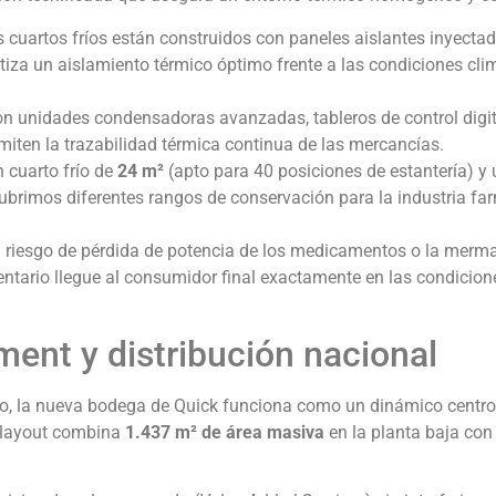
 cuartos fríos están construidos con paneles aislantes inyecta
ntiza un aislamiento térmico óptimo frente a las condiciones cli
 unidades condensadoras avanzadas, tableros de control digit
miten la trazabilidad térmica continua de las mercancías.
 cuarto frío de
24 m²
(apto para 40 posiciones de estantería) y
cubrimos diferentes rangos de conservación para la industria fa
l riesgo de pérdida de potencia de los medicamentos o la merm
entario llegue al consumidor final exactamente en las condicion
lment y distribución nacional
ico, la nueva bodega de Quick funciona como un dinámico centro
u layout combina
1.437 m² de área masiva
en la planta baja con