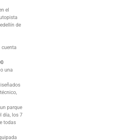
n el
Autopista
edellín de
a cuenta
00
do una
iseñados
técnico,
 un parque
 día, los 7
re todas
equipada