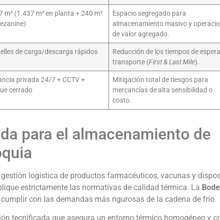
7 m² (1.437 m² en planta + 240 m²
Espacio segregado para
ezanine)
almacenamiento masivo y operaci
de valor agregado.
elles de carga/descarga rápidos
Reducción de los tiempos de espera
transporte (
First & Last Mile
).
lancia privada 24/7 + CCTV +
Mitigación total de riesgos para
ue cerrado
mercancías de alta sensibilidad o
costo.
cada para el almacenamiento de
oquia
 gestión logística de productos farmacéuticos, vacunas y dispos
plique estrictamente las normativas de calidad térmica. La
Bode
cumplir con las demandas más rigurosas de la cadena de frío.
ción tecnificada que asegura un entorno térmico homogéneo y c