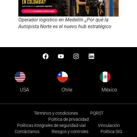
Operador logístico en Medellín ¿Por qué la
Autopista Norte es el nuevo hub estratégico
USA
Chile
México
Términos y condiciones
PQRST
Política de privacidad
Políticas integrales de seguridad vial
Vinculación
Contáctanos
Riesgos y controles
Política SIG