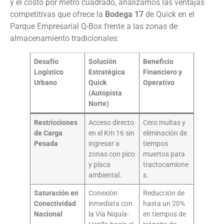
y el costo por metro cuadrado, analizamos las ventajas
competitivas que ofrece la
Bodega 17
de Quick en el
Parque Empresarial Q-Box frente a las zonas de
almacenamiento tradicionales:
Desafío
Solución
Beneficio
Logístico
Estratégica
Financiero y
Urbano
Quick
Operativo
(Autopista
Norte)
Restricciones
Acceso directo
Cero multas y
de Carga
en el Km 16 sin
eliminación de
Pesada
ingresar a
tiempos
zonas con pico
muertos para
y placa
tractocamione
ambiental.
s.
Saturación en
Conexión
Reducción de
Conectividad
inmediata con
hasta un 20%
Nacional
la Vía Niquía-
en tiempos de