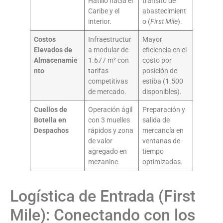
Hatillo hacia el
tránsito de
Caribe y el
abastecimient
interior.
o (
First Mile
).
Costos
Infraestructur
Mayor
Elevados de
a modular de
eficiencia en el
Almacenamie
1.677 m² con
costo por
nto
tarifas
posición de
competitivas
estiba (1.500
de mercado.
disponibles).
Cuellos de
Operación ágil
Preparación y
Botella en
con 3 muelles
salida de
Despachos
rápidos y zona
mercancía en
de valor
ventanas de
agregado en
tiempo
mezanine.
optimizadas.
Logística de Entrada (First
Mile): Conectando con los