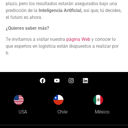
plazo, pero los resultados estarán asegurados bajo una
predicción de la
Inteligencia Artificial,
así que, tú decides,
el futuro es ahora.
¿Quieres saber más?
Te invitamos a visitar nuestra
página Web
y conocer lo
que expertos en logística están dispuestos a realizar por
ti.
USA
Chile
México