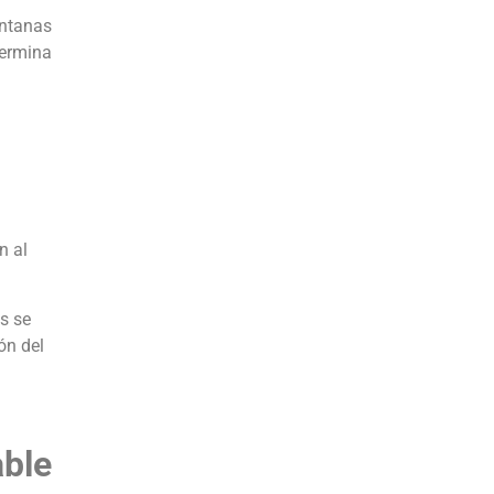
entanas
termina
n al
s se
ón del
able