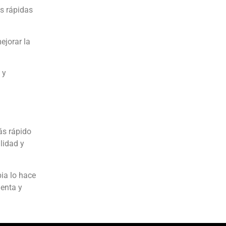
as rápidas
ejorar la
 y
ás rápido
lidad y
ia lo hace
uenta y