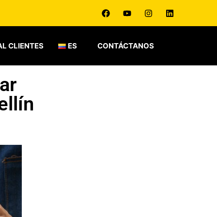
L CLIENTES
ES
CONTÁCTANOS
ar
llín