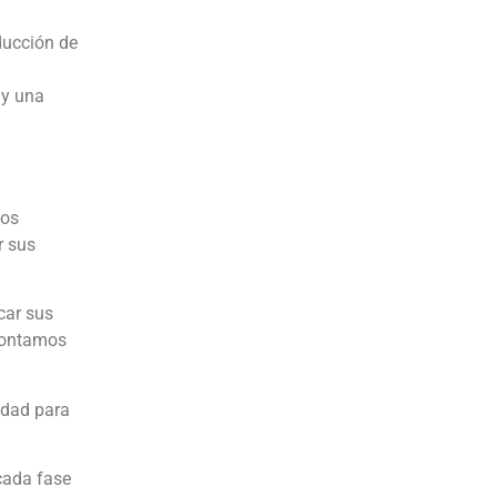
ducción de
 y una
los
r sus
car sus
 contamos
idad para
 cada fase