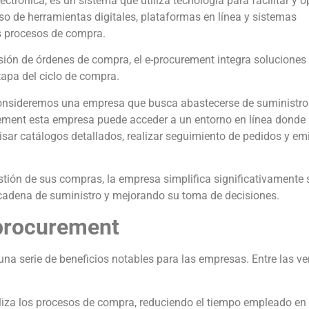
trónica, es un sistema que utiliza tecnología para facilitar y o
 uso de herramientas digitales, plataformas en línea y sistemas
os procesos de compra.
sión de órdenes de compra, el e-procurement integra soluciones
tapa del ciclo de compra.
, consideremos una empresa que busca abastecerse de suministro
urement esta empresa puede acceder a un entorno en línea donde
isar catálogos detallados, realizar seguimiento de pedidos y emi
estión de sus compras, la empresa simplifica significativamente 
cadena de suministro y mejorando su toma de decisiones.
-procurement
na serie de beneficios notables para las empresas. Entre las ve
liza los procesos de compra, reduciendo el tiempo empleado en 