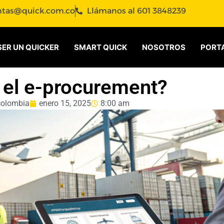
ntas@quick.com.co
Llámanos al 601 3848239
SER UN QUICKER
SMART QUICK
NOSOTROS
PORTA
 el e-procurement?
colombia
enero 15, 2025
8:00 am