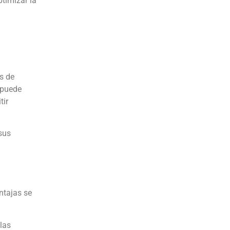
ptimizar la
s de
 puede
tir
sus
ntajas se
las