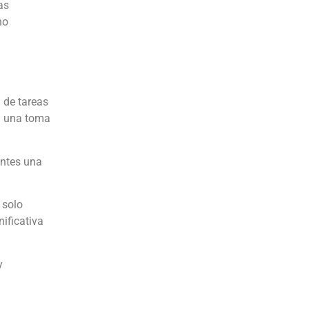
as
no
 de tareas
en una toma
entes una
 solo
ificativa
y