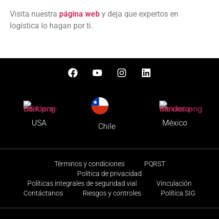
Visita nuestra
página web
y deja que expertos en
logística lo hagan por ti.
USA
México
Chile
Términos y condiciones
PQRST
Política de privacidad
Políticas integrales de seguridad vial
Vinculación
Contáctanos
Riesgos y controles
Política SIG