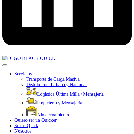
Servicios
Transporte de Carga Masiva
Distribución Urbana y Nacional
Logística Última Milla / Mensajería
Paquetería y Mensajería
Almacenamiento
Quiero ser un Quicker
Smart Quick
Nosotros