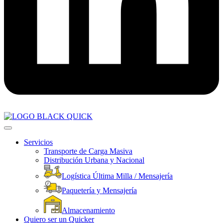
Servicios
Transporte de Carga Masiva
Distribución Urbana y Nacional
Logística Última Milla / Mensajería
Paquetería y Mensajería
Almacenamiento
Quiero ser un Quicker