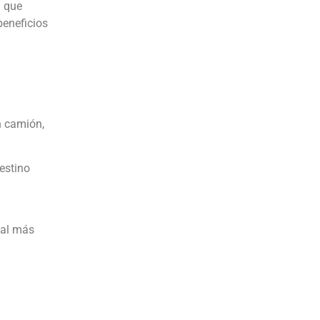
a que
beneficios
n camión,
estino
nal más