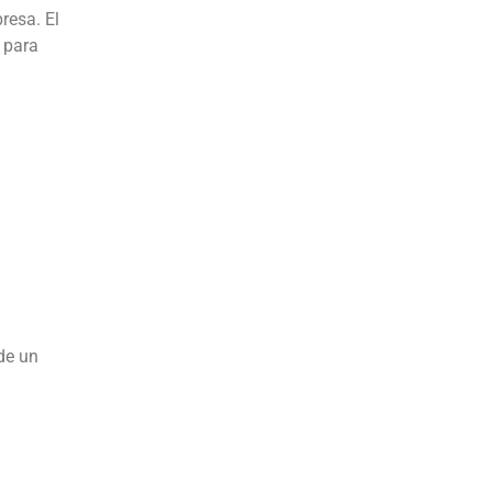
resa. El
 para
de un
l