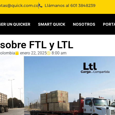
ntas@quick.com.co
Llámanos al 601 3848239
SER UN QUICKER
SMART QUICK
NOSOTROS
PORTA
sobre FTL y LTL
colombia
enero 22, 2025
8:00 am