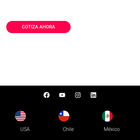
ofrecerte una asesoría personalizada y solucionar
todos tus requerimientos.
COTIZA AHORA
USA
Chile
México