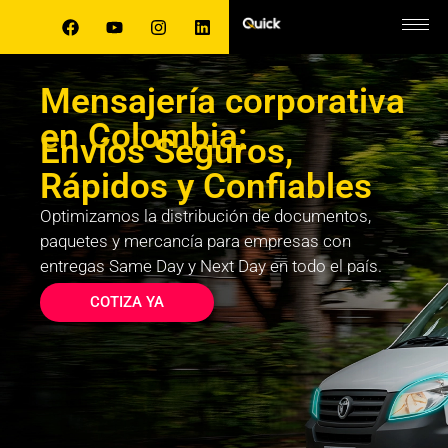
Mensajería corporativa
en Colombia:
Envíos Seguros,
Rápidos y Confiables
Optimizamos la distribución de documentos,
paquetes y mercancía para empresas con
entregas Same Day y Next Day en todo el país.
COTIZA YA