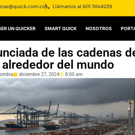
ntas@quick.com.co
Llámanos al 601 3848239
SER UN QUICKER
SMART QUICK
NOSOTROS
PORTA
nciada de las cadenas d
 alrededor del mundo
lombia
diciembre 27, 2024
8:00 am