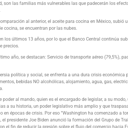
, son las familias más vulnerables las que padecerán los efect
.
comparación al anterior, el aceite para cocina en México, subió 
de cocina, se encuentran por las nubes.
 en los últimos 13 años, por lo que el Banco Central continúa sub
de precios.
timo año, se destacan: Servicio de transporte aéreo (79,5%), pa
rsia política y social, se enfrenta a una dura crisis económica 
imentos, bebidas NO alcohólicas, alojamiento, agua, gas, electri
na.
e poder al mando, quien es el encargado de legislar, a su modo,
cias a su historia, un poder legislativo más amplio y que traspas
ndo en épocas de crisis. Por eso “Washington ha comenzado a t
, el presidente Joe Biden anunció la formación del Grupo de Tr
n el fin de reducir la presión sobre el flujo del comercio hacia 