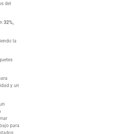
os del
un
32%,
iendo la
quetes
para
cidad y un
 un
a
omar
abajo para
Estados