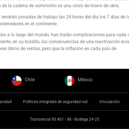
de la cadena de suministro es una crisis de mano de obra.
 tendrán jornadas de trabajo las 24 horas del día los 7 días de 
contenedores en el continente.
alor a lo largo del mundo, han traído complicaciones para cada c
iente, en su bolsillo, las consecuencias de una reactivación e
es libros de ventas, pero que la inflación en cada país de
Chile
México
vacidad
Políticas integrales de seguridad vial
Vinculación
Transversal 93 #51 - 98 - Bodega 24-25