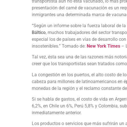
transportista aún no está vacunado, lo más prob
presentación del carné de vacunación es un requ
inmigrantes una determinada marca de vacunas 
“Según un informe sobre la fuerza laboral de la
Báltico
, muchos trabajadores del sector transp
especial los de países en vías de desarrollo c
insostenibles.” Tomado de:
New York Times
– L
Tal vez, ésta sea una de las razones más notoria
creer que los transportistas sean tratados como
La congestión en los puertos, el alto costo de lo
cabeza para millones de latinoamericanos en ép
monedas de la región y el reclamo constante de 
Si se habla de gastos, el costo de vida en Argen
6,2%, en Chile un 6%, Perú 5,8% y Colombia, su
inmediatamente anterior.
Los productos o servicios que más sufrirán un 