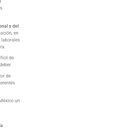
a
os
nal y del
ación, en
 laborales
ra.
ícil de
deber.
lor de
ferentes
 México un
ía