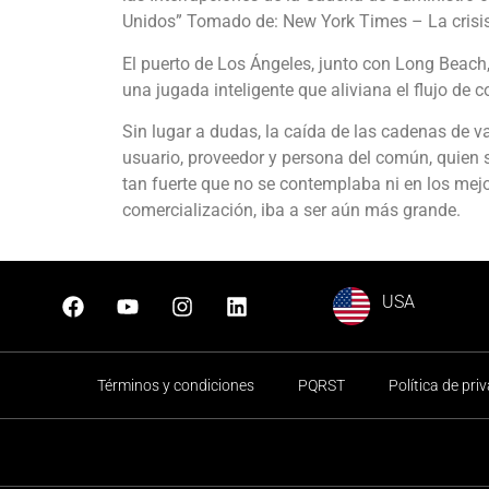
Unidos” Tomado de: New York Times – La crisis 
El puerto de Los Ángeles, junto con Long Beach,
una jugada inteligente que aliviana el flujo de 
Sin lugar a dudas, la caída de las cadenas de v
usuario, proveedor y persona del común, quien s
tan fuerte que no se contemplaba ni en los mejor
comercialización, iba a ser aún más grande.
USA
Términos y condiciones
PQRST
Política de pri