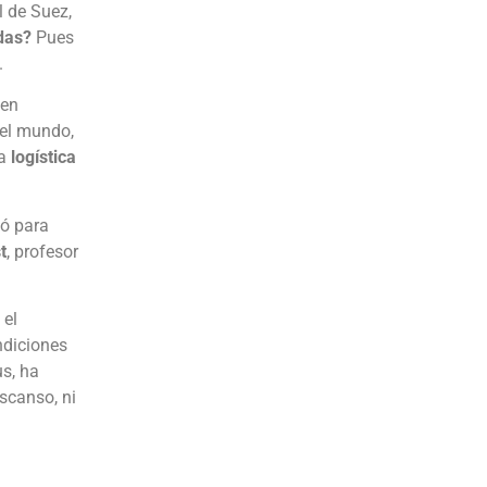
 de Suez,
das?
Pues
.
 en
del mundo,
la
logística
só para
t
, profesor
 el
ndiciones
s, ha
escanso, ni