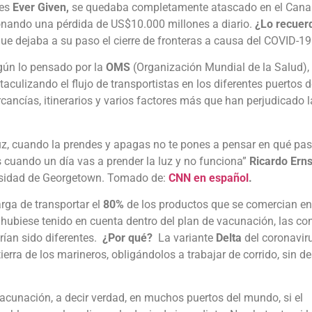
res
Ever Given,
se quedaba completamente atascado en el Canal
nando una pérdida de US$10.000 millones a diario.
¿Lo recuer
 que dejaba a su paso el cierre de fronteras a causa del COVID-19
ún lo pensado por la
OMS
(Organización Mundial de la Salud),
aculizando el flujo de transportistas en los diferentes puertos 
cancías, itinerarios y varios factores más que han perjudicado 
z, cuando la prendes y apagas no te pones a pensar en qué pa
as cuando un día vas a prender la luz y no funciona”
Ricardo Erns
versidad de Georgetown. Tomado de:
CNN en español
.
arga de transportar el
80%
de los productos que se comercian en
hubiese tenido en cuenta dentro del plan de vacunación, las co
rían sido diferentes.
¿Por qué?
La variante
Delta
del coronaviru
erra de los marineros, obligándolos a trabajar de corrido, sin d
acunación, a decir verdad, en muchos puertos del mundo, si el