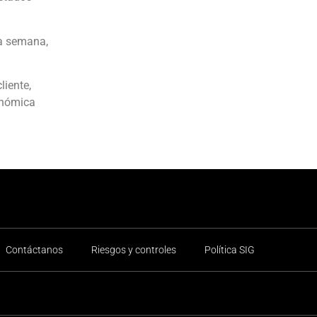
la semana,
liente,
conómica
Contáctanos
Riesgos y controles
Política SIG