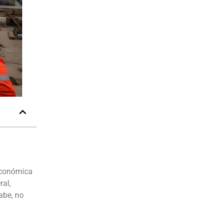
 económica
ral,
abe, no