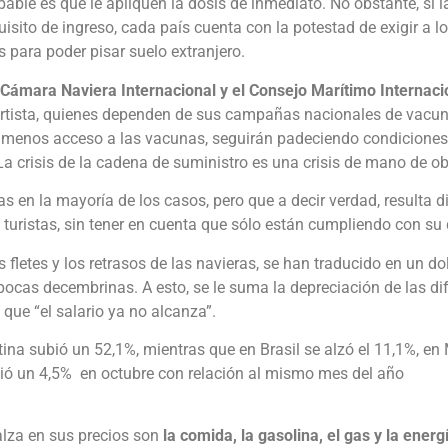
able es que le apliquen la dosis de inmediato. No obstante, si l
isito de ingreso, cada país cuenta con la potestad de exigir a l
para poder pisar suelo extranjero.
Cámara Naviera Internacional y el Consejo Marítimo Internacio
ortista, quienes dependen de sus campañas nacionales de vacun
on menos acceso a las vacunas, seguirán padeciendo condiciones
a crisis de la cadena de suministro es una crisis de mano de ob
s en la mayoría de los casos, pero que a decir verdad, resulta dif
 turistas, sin tener en cuenta que sólo están cumpliendo con su 
s fletes y los retrasos de las navieras, se han traducido en un do
ocas decembrinas. A esto, se le suma la depreciación de las di
que “el salario ya no alcanza”.
tina subió un 52,1%, mientras que en Brasil se alzó el 11,1%, en
bió un 4,5% en octubre con relación al mismo mes del año
alza en sus precios son
la comida, la gasolina, el gas y la energ