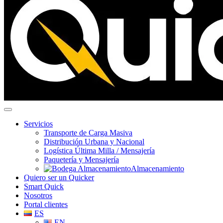
Servicios
Transporte de Carga Masiva
Distribución Urbana y Nacional
Logística Última Milla / Mensajería
Paquetería y Mensajería
Almacenamiento
Quiero ser un Quicker
Smart Quick
Nosotros
Portal clientes
ES
EN